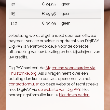
30
€ 24,95
geen
65
€ 49,95
geen
140
€ 99,95
geen
Je betaling wordt afgehandeld door een officiele
payment service provider in opdracht van DigiPAY.
DigiPAY is verantwoordelijk voor de correcte
afhandeling van uw betaling en het bijschrijven van
uw credits.
DigiPAY hanteert de
Algemene voorwaarden via
Thuiswinkel.org
. Als u vragen heeft over een
betaling dan kun u contact openemen via het
contactformulier
op deze website of rechtstreeks
met DigiPAY via
de website van DigiPAY
. Het
herroepingsformulier kunt u
hier downloaden