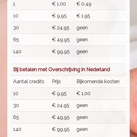
1
€ 1,00
€ 0,49
10
€ 9,95
€ 1,95
30
€ 24,95
geen
65
€ 49,95
geen
140
€ 99,95
geen
Bij betalen met Overschrijving in Nederland
Aantal credits
Prijs
Bijkomende kosten
10
€ 9,95
€ 1,00
30
€ 24,95
geen
65
€ 49,95
geen
140
€ 99,95
geen