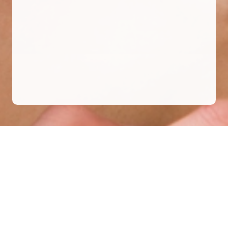
Gratis aanmelden
Algemene voorwaarden
Privacybeleid
Tarieven
Over ons
Contact